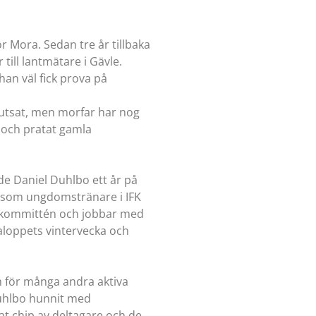
 Mora. Sedan tre år tillbaka
ill lantmätare i Gävle.
an väl fick prova på
kjutsat, men morfar har nog
t och pratat gamla
de Daniel Duhlbo ett år på
b som ungdomstränare i IFK
litkommittén och jobbar med
aloppets vintervecka och
m för många andra aktiva
Duhlbo hunnit med
t chip av deltagare och de