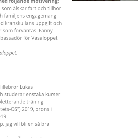
med följande motivering:
 som älskar fart och tillhör
och familjens engagemang
d kranskullans uppgift och
er som förväntas. Fanny
ambassadör för Vasaloppet
aloppet.
lillebror Lukas
och studerar enstaka kurser
etterande träning
tets-OS”) 2019, brons i
019
 jag vill bli en så bra