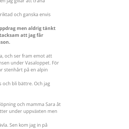
en jag gillar att träna
riktad och ganska envis
 uppdrag men aldrig tänkt
 tacksam att jag får
sson.
da, och ser fram emot att
ansen under Vasaloppet. För
ar stenhårt på en alpin
s och bli bättre. Och jag
åt löpning och mamma Sara åt
rotter under uppväxten men
vla. Sen kom jag in på