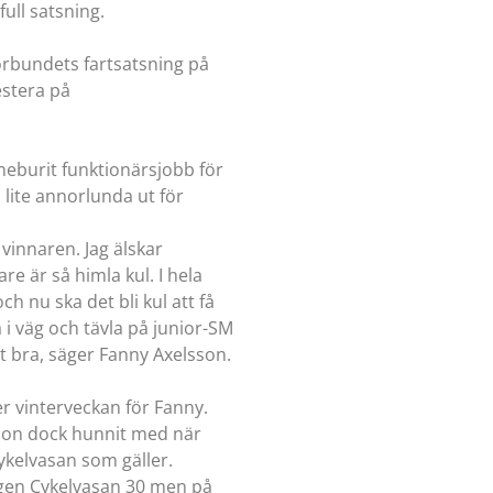
ull satsning.
örbundets fartsatsning på
estera på
neburit funktionärsjobb för
lite annorlunda ut för
vinnaren. Jag älskar
re är så himla kul. I hela
h nu ska det bli kul att få
 i väg och tävla på junior-SM
gt bra, säger Fanny Axelsson.
er vinterveckan för Fanny.
hon dock hunnit med när
kelvasan som gäller.
gången Cykelvasan 30 men på