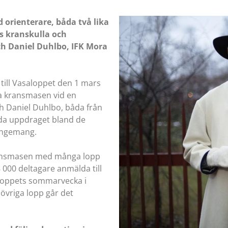
orienterare, båda två lika
s kranskulla och
ch Daniel Duhlbo, IFK Mora
till Vasaloppet den 1 mars
:a kransmasen vid en
h Daniel Duhlbo, båda från
lda uppdraget bland de
angemang.
kransmasen med många lopp
8 000 deltagare anmälda till
aloppets sommarvecka i
 övriga lopp går det