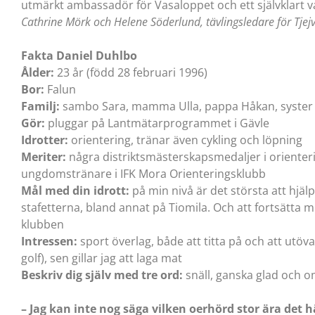
utmärkt ambassadör för Vasaloppet och ett självklart 
Cathrine Mörk och Helene Söderlund, tävlingsledare för Tjej
Fakta Daniel Duhlbo
Ålder:
23 år (född 28 februari 1996)
Bor:
Falun
Familj:
sambo Sara, mamma Ulla, pappa Håkan, syster 
Gör:
pluggar på Lantmätarprogrammet i Gävle
Idrotter:
orientering, tränar även cykling och löpning
Meriter:
några distriktsmästerskapsmedaljer i oriente
ungdomstränare i IFK Mora Orienteringsklubb
Mål med din idrott:
på min nivå är det största att hjäl
stafetterna, bland annat på Tiomila. Och att fortsätta
klubben
Intressen:
sport överlag, både att titta på och att utöva,
golf), sen gillar jag att laga mat
Beskriv dig själv med tre ord:
snäll, ganska glad och
– Jag kan inte nog säga vilken oerhörd stor ära det h