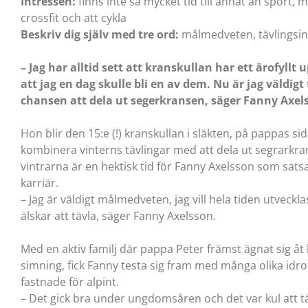
Intressen:
finns inte så mycket tid till annat än sport, m
crossfit och att cykla
Beskriv dig själv med tre ord:
målmedveten, tävlingsin
– Jag har alltid sett att kranskullan har ett ärofyllt
att jag en dag skulle bli en av dem. Nu är jag väldigt
chansen att dela ut segerkransen, säger Fanny Axel
Hon blir den 15:e (!) kranskullan i släkten, på pappas si
kombinera vinterns tävlingar med att dela ut segrarkr
vintrarna är en hektisk tid för Fanny Axelsson som sats
karriär.
– Jag är väldigt målmedveten, jag vill hela tiden utveckla
älskar att tävla, säger Fanny Axelsson.
Med en aktiv familj där pappa Peter främst ägnat sig 
simning, fick Fanny testa sig fram med många olika id
fastnade för alpint.
– Det gick bra under ungdomsåren och det var kul att tä