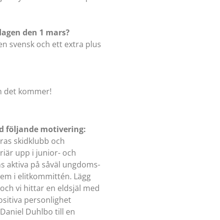
dagen den 1 mars?
en svensk och ett extra plus
som det kommer!
d följande motivering:
ras skidklubb och
iär upp i junior- och
ns aktiva på såväl ungdoms-
m i elitkommittén. Lägg
 och vi hittar en eldsjäl med
sitiva personlighet
Daniel Duhlbo till en