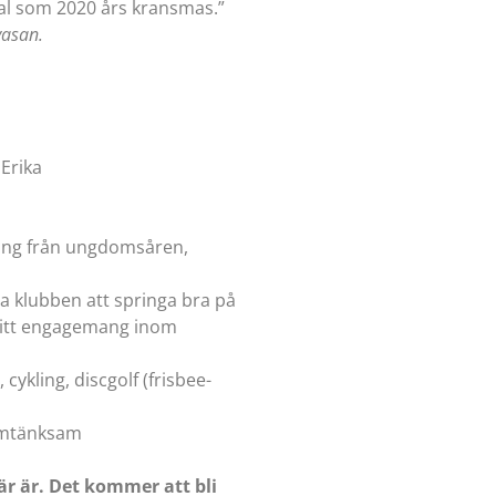
val som 2020 års kransmas.”
vasan.
Erika
ring från ungdomsåren,
pa klubben att springa bra på
 mitt engagemang inom
 cykling, discgolf (frisbee-
 omtänksam
är är. Det kommer att bli