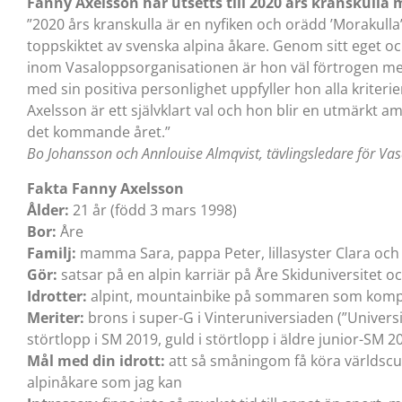
Fanny Axelsson har utsetts till 2020 års kranskulla 
”2020 års kranskulla är en nyfiken och orädd ’Morakulla’
toppskiktet av svenska alpina åkare. Genom sitt eget 
inom Vasaloppsorganisationen är hon väl förtrogen me
med sin positiva personlighet uppfyller hon alla kriteri
Axelsson är ett självklart val och hon blir en utmärkt 
det kommande året.”
Bo Johansson och Annlouise Almqvist, tävlingsledare för Vas
Fakta Fanny Axelsson
Ålder:
21 år (född 3 mars 1998)
Bor:
Åre
Familj:
mamma Sara, pappa Peter, lillasyster Clara och 
Gör:
satsar på en alpin karriär på Åre Skiduniversitet 
Idrotter:
alpint, mountainbike på sommaren som kompl
Meriter:
brons i super-G i Vinteruniversiaden (”Universi
störtlopp i SM 2019, guld i störtlopp i äldre junior-SM 2
Mål med din idrott:
att så småningom få köra världscup,
alpinåkare som jag kan