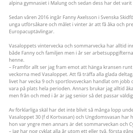
alpina gymnasiet i Malung och sedan dess har det varit f
Sedan våren 2016 ingår Fanny Axelsson i Svenska Skidf
unga utförsåkare och målet i vinter är att få åka och pr
Europacuptävlingar.
Vasaloppets vintervecka och sommarvecka har alltid in
både Fanny och familjen men i år ser arbetsuppgifterna 
henne.
– Framför allt ser jag fram emot att hänga kransen runt 
veckorna med Vasaloppet. Att få träffa alla glada deltaga
livet har vecka 9 och sportlovsveckan handlat om jobb oc
vara på plats hela perioden. Annars brukar jag alltid åka
men från och med i år är jag senior så det passar väldi
Av förklarliga skäl har det inte blivit så många lopp und
Vasaloppet 30 (f d Kortvasan) och Ungdomsvasan har 
hon var yngre men annars är det sommarveckan och Cy
– Jag har nog cyklat alla år utom ett eller två, första 