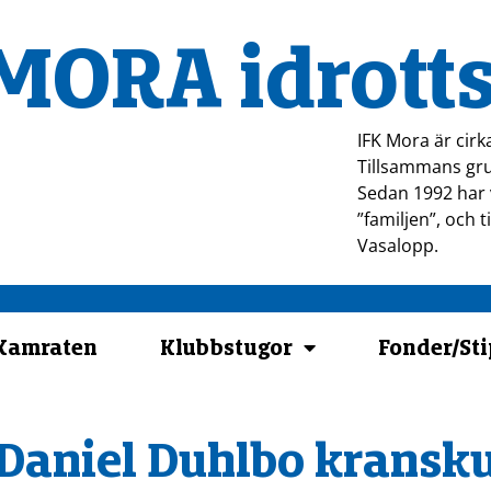
MORA idrotts
IFK Mora är cirk
Tillsammans gru
Sedan 1992 har v
”familjen”, och 
Vasalopp.
-Kamraten
Klubbstugor
Fonder/St
Daniel Duhlbo kransk