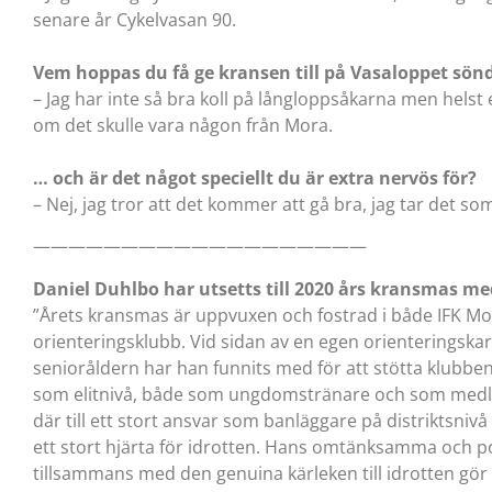
senare år Cykelvasan 90.
Vem hoppas du få ge kransen till på Vasaloppet sön
– Jag har inte så bra koll på långloppsåkarna men helst 
om det skulle vara någon från Mora.
… och är det något speciellt du är extra nervös för?
– Nej, jag tror att det kommer att gå bra, jag tar det 
———————————————————
Daniel Duhlbo har utsetts till 2020 års kransmas me
”Årets kransmas är uppvuxen och fostrad i både IFK Mo
orienteringsklubb. Vid sidan av en egen orienteringskarr
senioråldern har han funnits med för att stötta klubbe
som elitnivå, både som ungdomstränare och som medle
där till ett stort ansvar som banläggare på distriktsnivå
ett stort hjärta för idrotten. Hans omtänksamma och po
tillsammans med den genuina kärleken till idrotten gör 