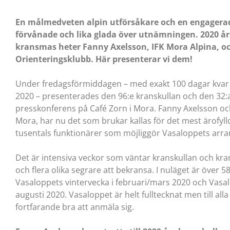
En målmedveten alpin utförsåkare och en engagerad 
förvånade och lika glada över utnämningen. 2020 år
kransmas heter Fanny Axelsson, IFK Mora Alpina, o
Orienteringsklubb. Här presenterar vi dem!
Under fredagsförmiddagen – med exakt 100 dagar kvar 
2020 – presenterades den 96:e kranskullan och den 32
presskonferens på Café Zorn i Mora. Fanny Axelsson oc
Mora, har nu det som brukar kallas för det mest ärofyl
tusentals funktionärer som möjliggör Vasaloppets arr
Det är intensiva veckor som väntar kranskullan och 
och flera olika segrare att bekransa. I nuläget är över 5
Vasaloppets vintervecka i februari/mars 2020 och Vas
augusti 2020. Vasaloppet är helt fulltecknat men till alla
fortfarande bra att anmäla sig.