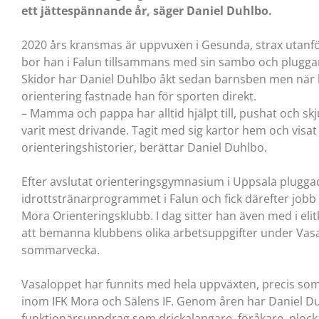
ett jättespännande år, säger Daniel Duhlbo.
2020 års kransmas är uppvuxen i Gesunda, strax utanför
bor han i Falun tillsammans med sin sambo och pluggar t
Skidor har Daniel Duhlbo åkt sedan barnsben men när h
orientering fastnade han för sporten direkt.
– Mamma och pappa har alltid hjälpt till, pushat och s
varit mest drivande. Tagit med sig kartor hem och visa
orienteringshistorier, berättar Daniel Duhlbo.
Efter avslutat orienteringsgymnasium i Uppsala plugga
idrottstränarprogrammet i Falun och fick därefter job
Mora Orienteringsklubb. I dag sitter han även med i e
att bemanna klubbens olika arbetsuppgifter under Vas
sommarvecka.
Vasaloppet har funnits med hela uppväxten, precis so
inom IFK Mora och Sälens IF. Genom åren har Daniel 
funktionärsuppdrag som drickalangare, föråkare, plocka