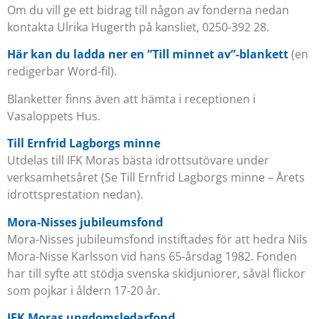
Om du vill ge ett bidrag till någon av fonderna nedan
kontakta Ulrika Hugerth på kansliet, 0250-392 28.
Här kan du ladda ner en ”Till minnet av”-blankett
(en
redigerbar Word-fil).
Blanketter finns även att hämta i receptionen i
Vasaloppets Hus.
Till Ernfrid Lagborgs minne
Utdelas till IFK Moras bästa idrottsutövare under
verksamhetsåret (Se Till Ernfrid Lagborgs minne – Årets
idrottsprestation nedan).
Mora-Nisses jubileumsfond
Mora-Nisses jubileumsfond instiftades för att hedra Nils
Mora-Nisse Karlsson vid hans 65-årsdag 1982. Fonden
har till syfte att stödja svenska skidjuniorer, såväl flickor
som pojkar i åldern 17-20 år.
IFK Moras ungdomsledarfond