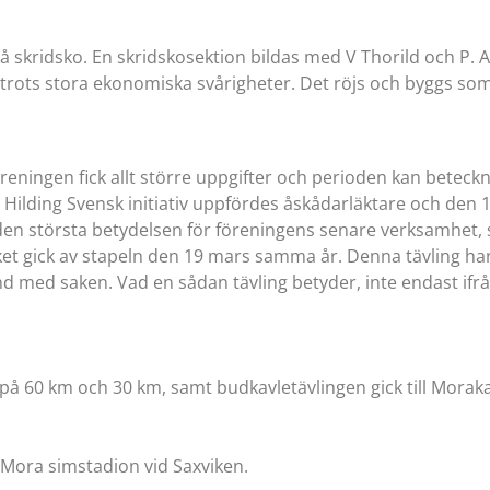
å skridsko. En skridskosektion bildas med V Thorild och P. 
trots stora ekonomiska svårigheter. Det röjs och byggs som 
reningen fick allt större uppgifter och perioden kan betec
å Hilding Svensk initiativ uppfördes åskådarläktare och den
a den största betydelsen för föreningens senare verksamhet,
ket gick av stapeln den 19 mars samma år. Denna tävling har 
nd med saken. Vad en sådan tävling betyder, inte endast ifr
 på 60 km och 30 km, samt budkavletävlingen gick till Mora
n Mora simstadion vid Saxviken.