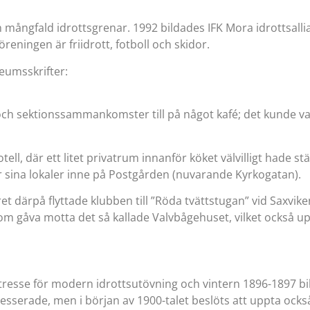
ångfald idrottsgrenar. 1992 bildades IFK Mora idrottsallian
reningen är friidrott, fotboll och skidor.
leumsskrifter:
 och sektionssammankomster till på något kafé; det kunde 
ell, där ett litet privatrum innanför köket välvilligt hade st
r sina lokaler inne på Postgården (nuvarande Kyrkogatan).
därpå flyttade klubben till ”Röda tvättstugan” vid Saxviken.
om gåva motta det så kallade Valvbågehuset, vilket också up
ntresse för modern idrottsutövning och vintern 1896-1897 
esserade, men i början av 1900-talet beslöts att uppta ock