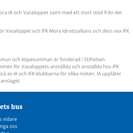
ra IA och Vasaloppet samt med ett stort stöd från det
ör Vasaloppet och IFK Mora Idrottsallians och dess sex IFK
kommun och köpesumman är fonderad i Stiftelsen.
men för Vasaloppets anställda och anställda hos IFK
så av IA och IFK-klubbarna för olika möten. IA upplåter
 anslaget.
ets hus
s vidare
inga oss