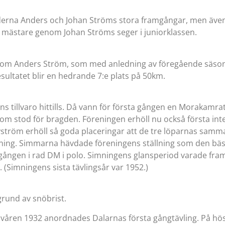
öderna Anders och Johan Ströms stora framgångar, men även
ka mästare genom Johan Ströms seger i juniorklassen.
nom Anders Ström, som med anledning av föregående säsongs
esultatet blir en hedrande 7:e plats på 50km.
s tillvaro hittills. Då vann för första gången en Morakamrat
m stod för bragden. Föreningen erhöll nu också första int
röm erhöll så goda placeringar att de tre löparnas sammanl
ällning. Simmarna hävdade föreningens ställning som den b
gången i rad DM i polo. Simningens glansperiod varade fram 
 (Simningens sista tävlingsår var 1952.)
rund av snöbrist.
våren 1932 anordnades Dalarnas första gångtävling. På hös