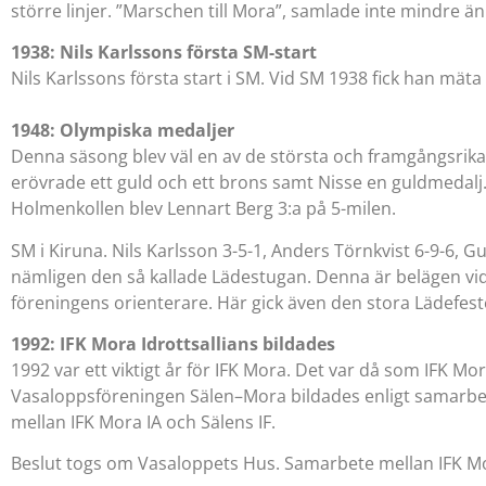
större linjer. ”Marschen till Mora”, samlade inte mindre 
1938: Nils Karlssons första SM-start
Nils Karlssons första start i SM. Vid SM 1938 fick han mät
1948: Olympiska medaljer
Denna säsong blev väl en av de största och framgångsrika
erövrade ett guld och ett brons samt Nisse en guldmedalj. R
Holmenkollen blev Lennart Berg 3:a på 5-milen.
SM i Kiruna. Nils Karlsson 3-5-1, Anders Törnkvist 6-9-6, 
nämligen den så kallade Lädestugan. Denna är belägen vid 
föreningens orienterare. Här gick även den stora Lädefest
1992: IFK Mora Idrottsallians bildades
1992 var ett viktigt år för IFK Mora. Det var då som IFK
Vasaloppsföreningen Sälen–Mora bildades enligt samarbets
mellan IFK Mora IA och Sälens IF.
Beslut togs om Vasaloppets Hus. Samarbete mellan IFK M