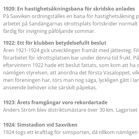
1920: En hastighetsåkningsbana för skridsko anlades
På Saxviken ordningställes en bana för hastighetsåkning p
arbetet på Sandängarnas idrottsplats fortskrider normalt 
färdig för invigning påföljande sommar.
1922: Ett för klubben betydelsefullt beslut
Åren 1921-1924 gick utvecklingen framåt med jättesteg. Fö
förarbetet för idrottsplatsen bar under denna tid frukt. P
eftervintern 1922 hade ett beslut fattats, som kom att h
nämligen styrelsen, att anordna det första Vasaloppet, vil
men föreningen har, törs man nog säga, lyckligen gått i la
anseende behöver icke särskilt påpekas.
1923: Årets framgångar voro rekordartade
Anders Ström blev distriktsmästare över 30 km. Lagpriset
1924: Simstadion vid Saxviken
1924 togs ett krafttag för simsporten, då tillkom nämlige