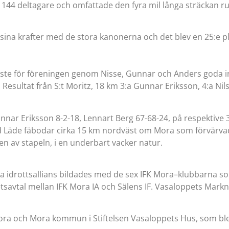
än 144 deltagare och omfattade den fyra mil långa sträckan 
a sina krafter med de stora kanonerna och det blev en 25:e p
ste för föreningen genom Nisse, Gunnar och Anders goda ins
esultat från S:t Moritz, 18 km 3:a Gunnar Eriksson, 4:a Nils 
Gunnar Eriksson 8-2-18, Lennart Berg 67-68-24, på respektiv
Läde fäbodar cirka 15 km nordväst om Mora som förvärvades 
en av stapeln, i en underbart vacker natur.
 Mora idrottsallians bildades med de sex IFK Mora–klubbarna
avtal mellan IFK Mora IA och Sälens IF. Vasaloppets Markn
ora och Mora kommun i Stiftelsen Vasaloppets Hus, som ble