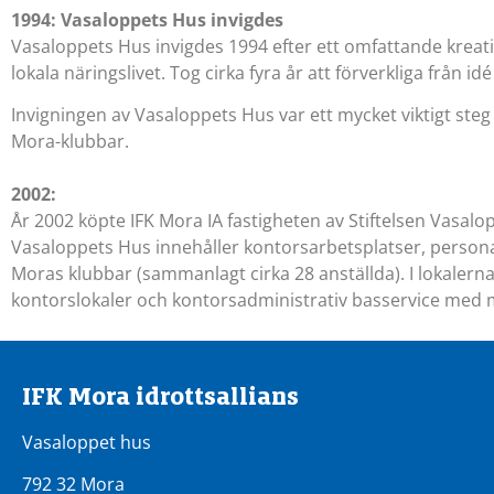
1994: Vasaloppets Hus invigdes
Vasaloppets Hus invigdes 1994 efter ett omfattande kreat
lokala näringslivet. Tog cirka fyra år att förverkliga från id
Invigningen av Vasaloppets Hus var ett mycket viktigt steg
Mora-klubbar.
2002:
År 2002 köpte IFK Mora IA fastigheten av Stiftelsen Vasa
Vasaloppets Hus innehåller kontorsarbetsplatser, person
Moras klubbar (sammanlagt cirka 28 anställda). I lokalerna
kontorslokaler och kontorsadministrativ basservice med me
IFK Mora idrottsallians
Vasaloppet hus
792 32 Mora