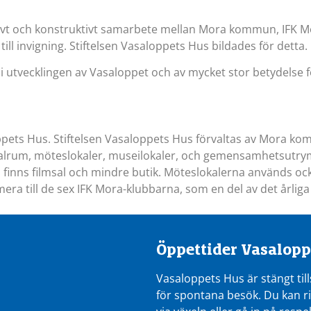
ivt och konstruktivt samarbete mellan Mora kommun, IFK Mo
é till invigning. Stiftelsen Vasaloppets Hus bildades för detta.
 i utvecklingen av Vasaloppet och av mycket stor betydelse f
loppets Hus. Stiftelsen Vasaloppets Hus förvaltas av Mora 
alrum, möteslokaler, museilokaler, och gemensamhetsutrym
 finns filmsal och mindre butik. Möteslokalerna används ock
ra till de sex IFK Mora-klubbarna, som en del av det årliga
Öppettider Vasalopp
Vasaloppets Hus är stängt till
för spontana besök. Du kan r