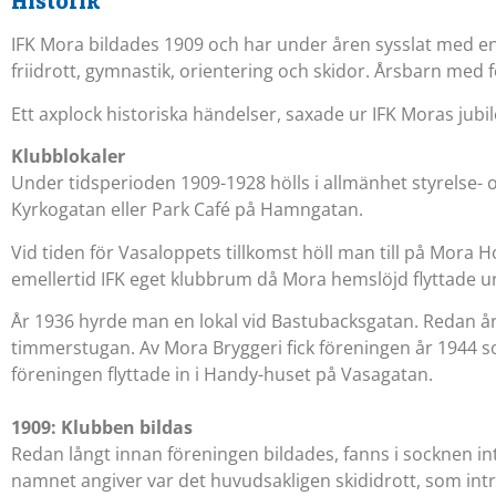
Historik
IFK Mora bildades 1909 och har under åren sysslat med en m
friidrott, gymnastik, orientering och skidor. Årsbarn med fö
Ett axplock historiska händelser, saxade ur IFK Moras jubi
Klubblokaler
Under tidsperioden 1909-1928 hölls i allmänhet styrelse-
Kyrkogatan eller Park Café på Hamngatan.
Vid tiden för Vasaloppets tillkomst höll man till på Mora Hot
emellertid IFK eget klubbrum då Mora hemslöjd flyttade u
År 1936 hyrde man en lokal vid Bastubacksgatan. Redan året 
timmerstugan. Av Mora Bryggeri fick föreningen år 1944 s
föreningen flyttade in i Handy-huset på Vasagatan.
1909: Klubben bildas
Redan långt innan föreningen bildades, fanns i socknen i
namnet angiver var det huvudsakligen skididrott, som intr