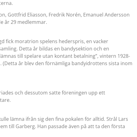
terna.
son, Gottfrid Eliasson, Fredrik Norén, Emanuel Andersson
nde år 29 medlemmar.
gd fick moratrion spelens hederspris, en vacker
samling. Detta år bildas en bandysektion och en
lämnas till spelare utan kontant betalning”, vintern 1928-
 (Detta år blev den förnämliga bandyidrottens sista inom
nfriades och dessutom satte föreningen upp ett
tare.
le lämna ifrån sig den fina pokalen för alltid. Strål Lars
hem till Garberg. Han passade även på att ta den första