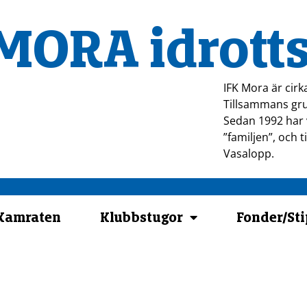
MORA idrotts
IFK Mora är cirk
Tillsammans gru
Sedan 1992 har v
”familjen”, och 
Vasalopp.
-Kamraten
Klubbstugor
Fonder/St