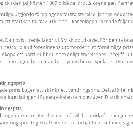
gick i den på hösten 1909 bildade Idrottsföreningen Kamra
amtliga utgjorde föreningens första styrelse: Jannes Anders
 ett startkapital av 200 kronor. Föreningen räknade följa
A. Dahlqvist tredje lagpris i SM skidbudkavle. För denna bra
en nestor bland föreningens utomordentligt förnämliga pris
nköpa ett parti klubbor, som enligt styrelsebeslut ”ej får ut
ktionen ingen bana utan bandymatcherna spelades i Färnäs.
ndringspris
ade prins Eugen att skänka ett vandringspris. Detta löfte i
rsta inteckningen i Eugenpokalen och blev även Distriktsmäs
ringspris
 Eugenpokalen. Styrelsen var rådvill huruvida föreningen skul
andringspris tog Strål Lars det välförtjänta priset med sig 