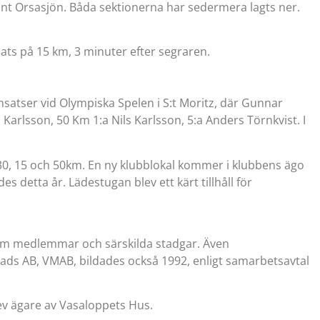
runt Orsasjön. Båda sektionerna har sedermera lagts ner.
lats på 15 km, 3 minuter efter segraren.
atser vid Olympiska Spelen i S:t Moritz, där Gunnar
Karlsson, 50 Km 1:a Nils Karlsson, 5:a Anders Törnkvist. I
e 30, 15 och 50km. En ny klubblokal kommer i klubbens ägo
detta år. Lädestugan blev ett kärt tillhåll för
 som medlemmar och särskilda stadgar. Även
ads AB, VMAB, bildades också 1992, enligt samarbetsavtal
v ägare av Vasaloppets Hus.