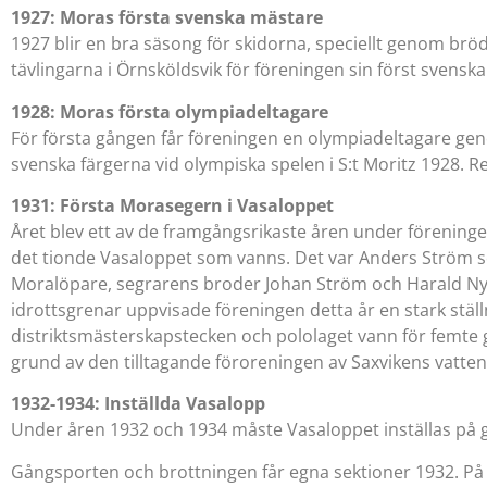
1927: Moras första svenska mästare
1927 blir en bra säsong för skidorna, speciellt genom br
tävlingarna i Örnsköldsvik för föreningen sin först svens
1928: Moras första olympiadeltagare
För första gången får föreningen en olympiadeltagare ge
svenska färgerna vid olympiska spelen i S:t Moritz 1928. R
1931: Första Morasegern i Vasaloppet
Året blev ett av de framgångsrikaste åren under föreningen
det tionde Vasaloppet som vanns. Det var Anders Ström so
Moralöpare, segrarens broder Johan Ström och Harald Nyst
idrottsgrenar uppvisade föreningen detta år en stark st
distriktsmästerskapstecken och pololaget vann för femte 
grund av den tilltagande föroreningen av Saxvikens vatten.
1932-1934: Inställda Vasalopp
Under åren 1932 och 1934 måste Vasaloppet inställas på g
Gångsporten och brottningen får egna sektioner 1932. På 