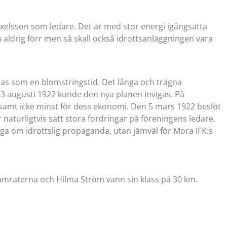
Axelsson som ledare. Det är med stor energi igångsatta
aldrig förr men så skall också idrottsanläggningen vara
knas som en blomstringstid. Det långa och trägna
 13 augusti 1922 kunde den nya planen invigas. På
 samt icke minst för dess ekonomi. Den 5 mars 1922 beslöt
naturligtvis satt stora fordringar på föreningens ledare,
åga om idrottslig propaganda, utan jämväl för Mora IFK:s
kamraterna och Hilma Ström vann sin klass på 30 km.