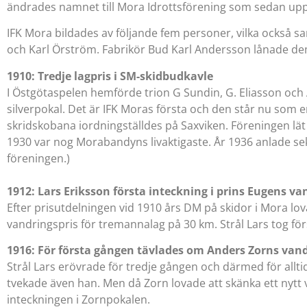
ändrades namnet till Mora Idrottsförening som sedan upp
IFK Mora bildades av följande fem personer, vilka också s
och Karl Örström. Fabrikör Bud Karl Andersson lånade dem
1910: Tredje lagpris i SM-skidbudkavle
I Östgötaspelen hemförde trion G Sundin, G. Eliasson och 
silverpokal. Det är IFK Moras första och den står nu som 
skridskobana iordningställdes på Saxviken. Föreningen lät i
1930 var nog Morabandyns livaktigaste. År 1936 anlade se
föreningen.)
1912: Lars Eriksson första inteckning i prins Eugens va
Efter prisutdelningen vid 1910 års DM på skidor i Mora lov
vandringspris för tremannalag på 30 km. Strål Lars tog fö
1916: För första gången tävlades om Anders Zorns vand
Strål Lars erövrade för tredje gången och därmed för alltid
tvekade även han. Men då Zorn lovade att skänka ett nytt v
inteckningen i Zornpokalen.