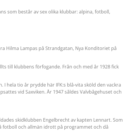
s som består av sex olika klubbar: alpina, fotboll,
vara Hilma Lampas på Strandgatan, Nya Konditoriet på
ällts till klubbens förfogande. Från och med år 1928 fick
 I hela tio år prydde här IFK:s blå-vita sköld den vackra
psattes vid Saxviken. År 1947 såldes Valvbågehuset och
bildades skidklubben Engelbrecht av kapten Lennart. Som
så fotboll och allmän idrott på programmet och då