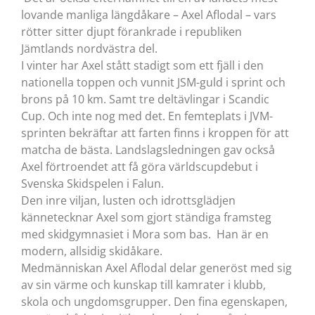
lovande manliga längdåkare – Axel Aflodal – vars
rötter sitter djupt förankrade i republiken
Jämtlands nordvästra del.
I vinter har Axel stått stadigt som ett fjäll i den
nationella toppen och vunnit JSM-guld i sprint och
brons på 10 km. Samt tre deltävlingar i Scandic
Cup. Och inte nog med det. En femteplats i JVM-
sprinten bekräftar att farten finns i kroppen för att
matcha de bästa. Landslagsledningen gav också
Axel förtroendet att få göra världscupdebut i
Svenska Skidspelen i Falun.
Den inre viljan, lusten och idrottsglädjen
kännetecknar Axel som gjort ständiga framsteg
med skidgymnasiet i Mora som bas. Han är en
modern, allsidig skidåkare.
Medmänniskan Axel Aflodal delar generöst med sig
av sin värme och kunskap till kamrater i klubb,
skola och ungdomsgrupper. Den fina egenskapen,