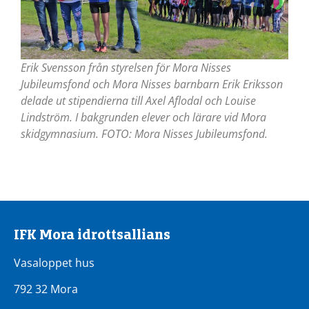
Erik Svensson från styrelsen för Mora Nisses
Jubileumsfond och Mora Nisses barnbarn Erik Eriksson
delade ut stipendierna till Axel Aflodal och Louise
Lindström. I bakgrunden elever och lärare vid Mora
skidgymnasium. FOTO: Mora Nisses Jubileumsfond.
IFK Mora idrottsallians
Vasaloppet hus
792 32 Mora