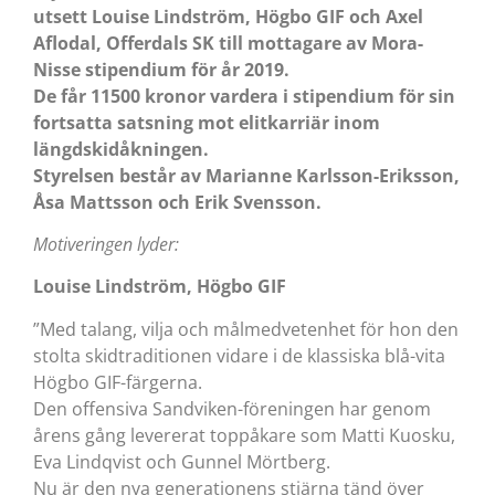
utsett Louise Lindström, Högbo GIF och Axel
Aflodal, Offerdals SK till mottagare av Mora-
Nisse stipendium för år 2019.
De får 11500 kronor vardera i stipendium för sin
fortsatta satsning mot elitkarriär inom
längdskidåkningen.
Styrelsen består av Marianne Karlsson-Eriksson,
Åsa Mattsson och Erik Svensson.
Motiveringen lyder:
Louise Lindström, Högbo GIF
”Med talang, vilja och målmedvetenhet för hon den
stolta skidtraditionen vidare i de klassiska blå-vita
Högbo GIF-färgerna.
Den offensiva Sandviken-föreningen har genom
årens gång levererat toppåkare som Matti Kuosku,
Eva Lindqvist och Gunnel Mörtberg.
Nu är den nya generationens stjärna tänd över