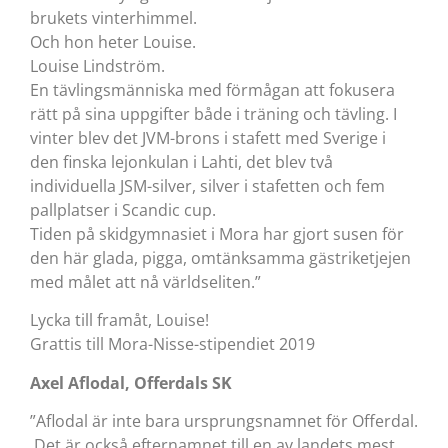
brukets vinterhimmel.
Och hon heter Louise.
Louise Lindström.
En tävlingsmänniska med förmågan att fokusera
rätt på sina uppgifter både i träning och tävling. I
vinter blev det JVM-brons i stafett med Sverige i
den finska lejonkulan i Lahti, det blev två
individuella JSM-silver, silver i stafetten och fem
pallplatser i Scandic cup.
Tiden på skidgymnasiet i Mora har gjort susen för
den här glada, pigga, omtänksamma gästriketjejen
med målet att nå världseliten.”
Lycka till framåt, Louise!
Grattis till Mora-Nisse-stipendiet 2019
Axel Aflodal, Offerdals SK
”Aflodal är inte bara ursprungsnamnet för Offerdal.
Det är också efternamnet till en av landets mest