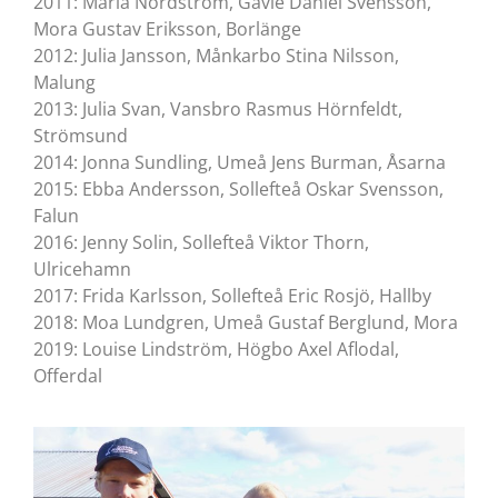
2011: Maria Nordström, Gävle Daniel Svensson,
Mora Gustav Eriksson, Borlänge
2012: Julia Jansson, Månkarbo Stina Nilsson,
Malung
2013: Julia Svan, Vansbro Rasmus Hörnfeldt,
Strömsund
2014: Jonna Sundling, Umeå Jens Burman, Åsarna
2015: Ebba Andersson, Sollefteå Oskar Svensson,
Falun
2016: Jenny Solin, Sollefteå Viktor Thorn,
Ulricehamn
2017: Frida Karlsson, Sollefteå Eric Rosjö, Hallby
2018: Moa Lundgren, Umeå Gustaf Berglund, Mora
2019: Louise Lindström, Högbo Axel Aflodal,
Offerdal