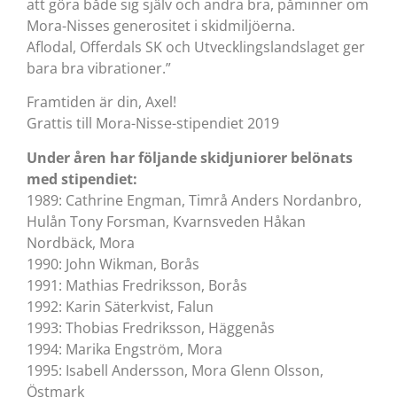
att göra både sig själv och andra bra, påminner om
Mora-Nisses generositet i skidmiljöerna.
Aflodal, Offerdals SK och Utvecklingslandslaget ger
bara bra vibrationer.”
Framtiden är din, Axel!
Grattis till Mora-Nisse-stipendiet 2019
Under åren har följande skidjuniorer belönats
med stipendiet:
1989: Cathrine Engman, Timrå Anders Nordanbro,
Hulån Tony Forsman, Kvarnsveden Håkan
Nordbäck, Mora
1990: John Wikman, Borås
1991: Mathias Fredriksson, Borås
1992: Karin Säterkvist, Falun
1993: Thobias Fredriksson, Häggenås
1994: Marika Engström, Mora
1995: Isabell Andersson, Mora Glenn Olsson,
Östmark