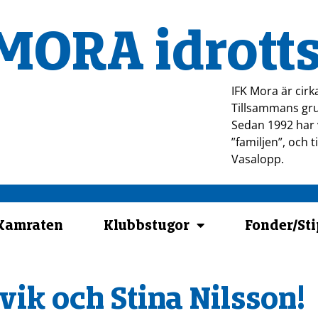
MORA idrotts
IFK Mora är cirk
Tillsammans gru
Sedan 1992 har v
”familjen”, och 
Vasalopp.
-Kamraten
Klubbstugor
Fonder/St
vik och Stina Nilsson!