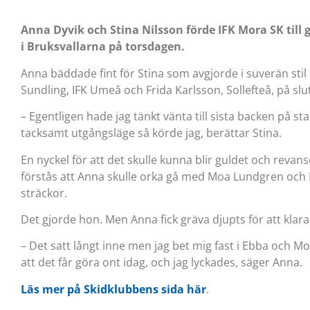
Anna Dyvik och Stina Nilsson förde IFK Mora SK till 
i Bruksvallarna på torsdagen.
Anna bäddade fint för Stina som avgjorde i suverän stil
Sundling, IFK Umeå och Frida Karlsson, Sollefteå, på sl
– Egentligen hade jag tänkt vänta till sista backen på sta
tacksamt utgångsläge så körde jag, berättar Stina.
En nyckel för att det skulle kunna blir guldet och revans
förstås att Anna skulle orka gå med Moa Lundgren och
sträckor.
Det gjorde hon. Men Anna fick gräva djupts för att klara
– Det satt långt inne men jag bet mig fast i Ebba och M
att det får göra ont idag, och jag lyckades, säger Anna.
Läs mer på Skidklubbens sida här
.