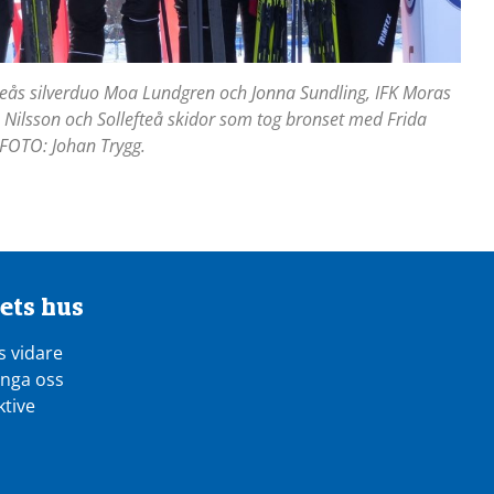
eås silverduo Moa Lundgren och Jonna Sundling, IFK Moras
a Nilsson och Sollefteå skidor som tog bronset med Frida
FOTO: Johan Trygg.
ets hus
s vidare
inga oss
ktive