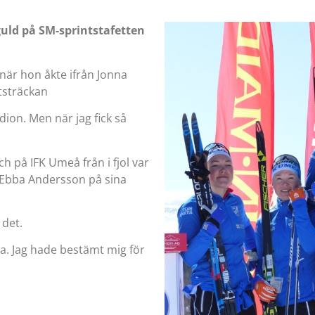
guld på SM-sprintstafetten
 när hon åkte ifrån Jonna
utsträckan
dion. Men när jag fick så
ch på IFK Umeå från i fjol var
 Ebba Andersson på sina
 det.
oa. Jag hade bestämt mig för