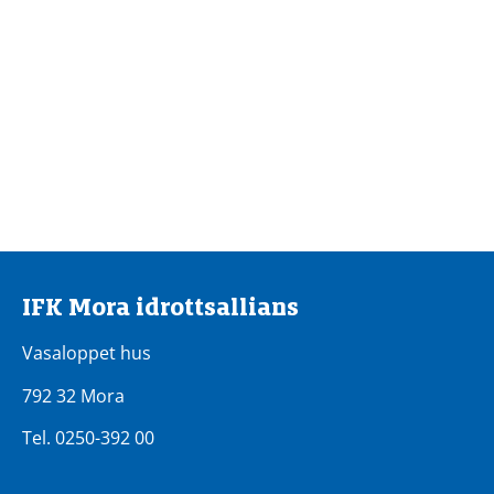
IFK Mora idrottsallians
Vasaloppet hus
792 32 Mora
Tel. 0250-392 00