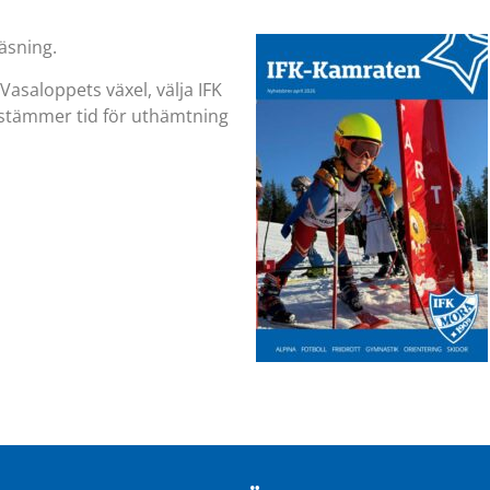
äsning.
 Vasaloppets växel, välja IFK
bestämmer tid för uthämtning