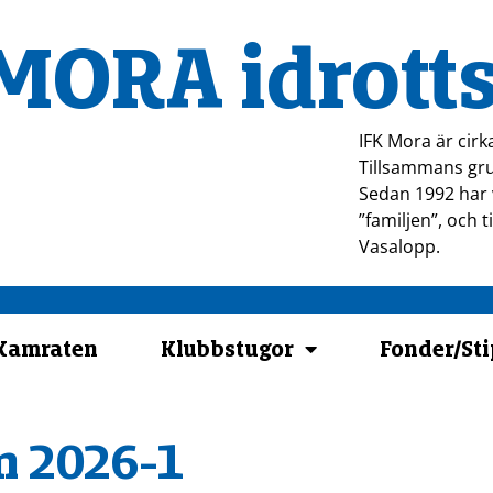
MORA idrotts
IFK Mora är cirk
Tillsammans gru
Sedan 1992 har v
”familjen”, och 
Vasalopp.
-Kamraten
Klubbstugor
Fonder/St
n 2026-1